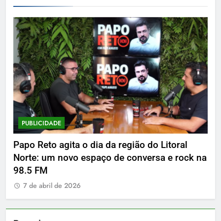
PUBLICIDADE
PUBLIC
apo Reto agita o dia da região do Litoral
Delphin
orte: um novo espaço de conversa e rock na
7 de a
8.5 FM
7 de abril de 2026