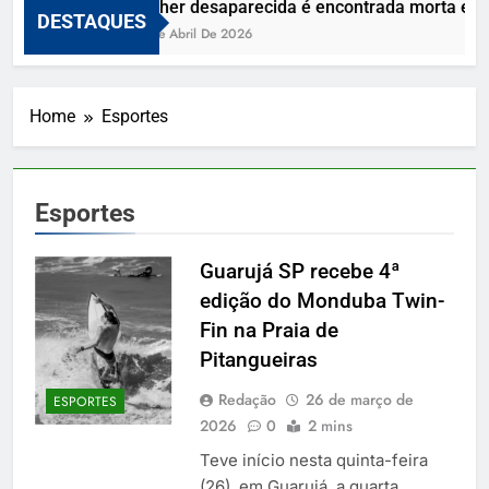
Mulher desaparecida é encontrada morta e viz
DESTAQUES
10 De Abril De 2026
Home
Esportes
Esportes
Guarujá SP recebe 4ª
edição do Monduba Twin-
Fin na Praia de
Pitangueiras
Redação
26 de março de
ESPORTES
2026
0
2 mins
Teve início nesta quinta-feira
(26), em Guarujá, a quarta