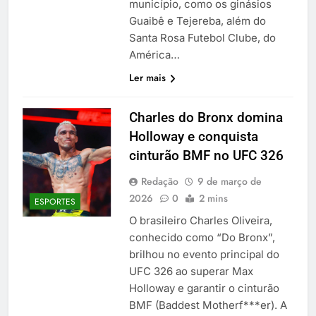
município, como os ginásios
Guaibê e Tejereba, além do
Santa Rosa Futebol Clube, do
América…
Ler mais
Charles do Bronx domina
Holloway e conquista
cinturão BMF no UFC 326
Redação
9 de março de
2026
0
2 mins
ESPORTES
O brasileiro Charles Oliveira,
conhecido como “Do Bronx”,
brilhou no evento principal do
UFC 326 ao superar Max
Holloway e garantir o cinturão
BMF (Baddest Motherf***er). A