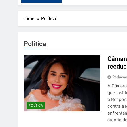
Home
Política
Política
Câmara
reeduc
Redaçã
A Câmara 
que inst
e Respons
PUBLICIDADE
POLÍTICA
contra a 
enfrentam
O Pudim Caramelim
autoria d
gourmet pra deixar