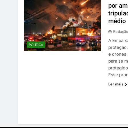
por am
tripul
médio
Redaçã
A Embaixa
POLÍTICA
proteção,
e drones 
para se m
protegido
Esse pro
Ler mais