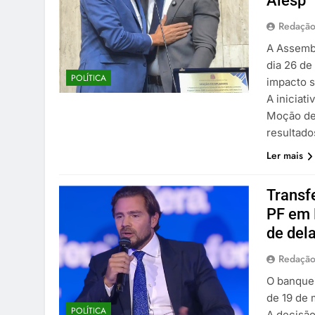
Alesp
Redaçã
A Assembl
dia 26 d
POLÍTICA
impacto s
A iniciat
Moção de 
resultad
Ler mais
Transf
PF em 
de del
Redaçã
O banquei
de 19 de 
POLÍTICA
A decisão