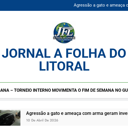
Mulher desaparecida é en
Agressão a gato e ameaça 
Praia da Enseada Guarujá S
Cadastro cultural segue ab
Mulher desaparecida é en
Agressão a gato e ameaça 
Praia da Enseada Guarujá S
Cadastro cultural segue ab
JORNAL A FOLHA DO
LITORAL
ANA – TORNEIO INTERNO MOVIMENTA O FIM DE SEMANA NO G
Agressão a gato e ameaça com arma geram investigação no 
10 De Abril De 2026