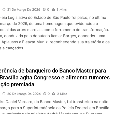
o
31 De Março De 2026
0
3 Mins
eia Legislativa do Estado de São Paulo foi palco, no último
e março de 2026, de uma homenagem que evidenciou o
ocial das artes marciais como ferramenta de transformação.
iva, conduzida pelo deputado Itamar Borges, concedeu uma
Aplausos a Eleazar Muniz, reconhecendo sua trajetória e os
os alcançados…
erência de banqueiro do Banco Master para
Brasília agita Congresso e alimenta rumores
ação premiada
o
20 De Março De 2026
0
2 Mins
ro Daniel Vorcaro, do Banco Master, foi transferido na noite
março para a Superintendência da Polícia Federal em Brasília.
, autorizada pelo ministro André Mendonça, do Supremo