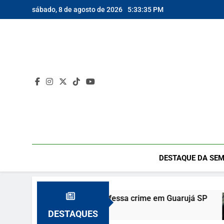
Skip
sábado, 8 de agosto de 2026
5:33:36 PM
to
content
DESTAQUE DA SEM
orta e vizinho confessa crime em Guarujá SP
DESTAQUES