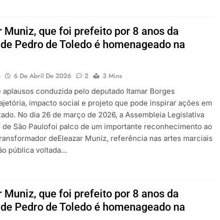
ou festa ainda
2 De Março De 2026
 Muniz, que foi prefeito por 8 anos da
 de Pedro de Toledo é homenageado na
o
6 De Abril De 2026
2
3 Mins
 aplausos conduzida pelo deputado Itamar Borges
ajetória, impacto social e projeto que pode inspirar ações em
tado. No dia 26 de março de 2026, a Assembleia Legislativa
 de São Paulofoi palco de um importante reconhecimento ao
transformador deEleazar Muniz, referência nas artes marciais
ão pública voltada…
 Muniz, que foi prefeito por 8 anos da
 de Pedro de Toledo é homenageado na