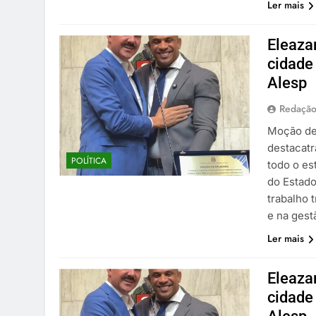
Ler mais
reunião em família 
melhor.
Eleazar
2 De Março De 2026
cidade
Alesp
Redaçã
Moção de
destacatr
POLÍTICA
todo o es
do Estado
trabalho 
e na gest
Ler mais
Eleazar
cidade