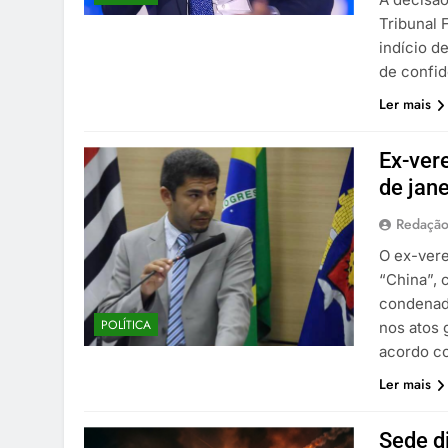
Tribunal 
indício d
de confi
Ler mais
Ex-ver
de jan
Redaçã
O ex-vere
“China”, 
condenad
POLÍTICA
nos atos 
acordo co
Ler mais
Sede d