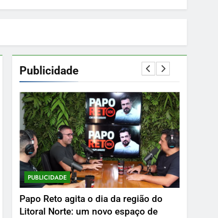
Publicidade
PUBLICIDADE
PUBLICID
Papo Reto agita o dia da região do
Delphin 
Litoral Norte: um novo espaço de
2 De Mar