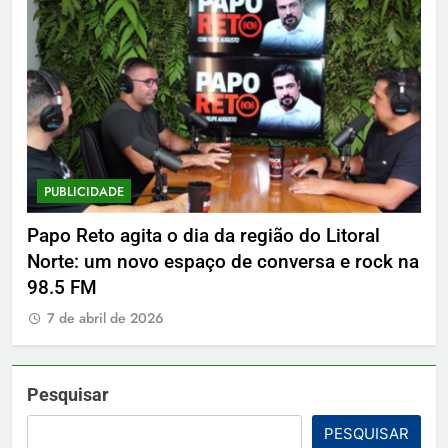
CIDADE
PUBLICIDADE
to agita o dia da região do Litoral
Delphin Beac
 um novo espaço de conversa e rock na
7 de abril de 
FM
bril de 2026
Pesquisar
PESQUISAR