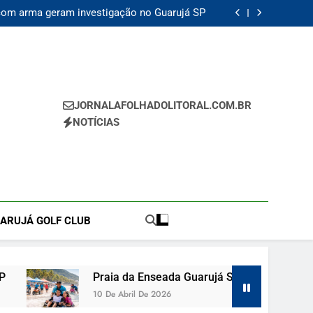
com arma geram investigação no Guarujá SP
P recebe circuito de surf adaptado e reforça
inclusão social neste sábado
erto e amplia oportunidades para artistas de
Guarujá SP
contrada morta e vizinho confessa crime em
Guarujá SP
com arma geram investigação no Guarujá SP
P recebe circuito de surf adaptado e reforça
inclusão social neste sábado
erto e amplia oportunidades para artistas de
Guarujá SP
JORNALAFOLHADOLITORAL.COM.BR
NOTÍCIAS
UARUJÁ GOLF CLUB
Praia da Enseada Guarujá SP recebe circuito de surf ada
10 De Abril De 2026