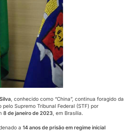
conversa e rock na 98.5 FM
20 De Março De 2026
Silva
, conhecido como “China”, continua foragido da
 pelo Supremo Tribunal Federal (STF) por
em
8 de janeiro de 2023
, em Brasília.
ndenado a
14 anos de prisão em regime inicial