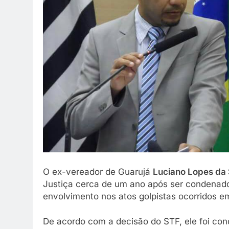
ião em família ou festa ainda
20 De Março De 2026
hor.
 De Março De 2026
O ex-vereador de Guarujá
Luciano Lopes da 
Justiça cerca de um ano após ser condenado
envolvimento nos atos golpistas ocorridos 
De acordo com a decisão do STF, ele foi co