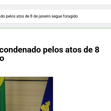
do pelos atos de 8 de janeiro segue foragido
 condenado pelos atos de 8
do
PUBLICIDADE
ento: cuidado
Papo Reto agita o dia da região
Litoral Norte: um novo espaço 