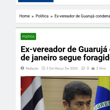
Home
Política
Ex-vereador de Guarujá condena
POLÍTICA
Ex-vereador de Guarujá
de janeiro segue foragi
0
Redação
5 De Março De 2026
2 Mins
BLICIDADE
PUBLICIDADE
udim Caramelim faz pudim
Nutrição e Movim
rmet pra deixar seu almoço,
infantil