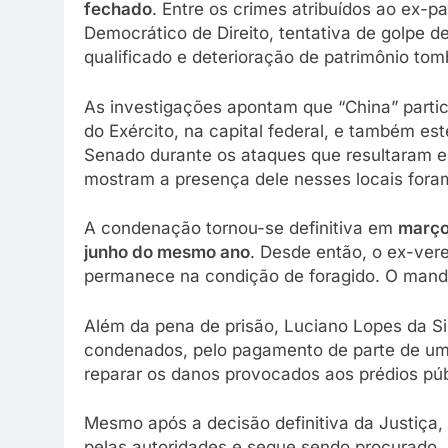
fechado
. Entre os crimes atribuídos ao ex-p
Democrático de Direito, tentativa de golpe 
qualificado e deterioração de patrimônio to
As investigações apontam que “China” parti
do Exército, na capital federal, e também es
Senado durante os ataques que resultaram 
mostram a presença dele nesses locais fora
A condenação tornou-se definitiva em
março
junho do mesmo ano
. Desde então, o ex-ver
permanece na condição de foragido. O manda
Além da pena de prisão, Luciano Lopes da Si
condenados, pelo pagamento de parte de u
reparar os danos provocados aos prédios púb
Mesmo após a decisão definitiva da Justiça, 
pelas autoridades e segue sendo procurado.