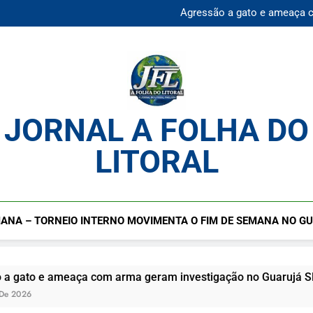
Agressão a gato e ameaça 
Praia da Enseada Guarujá S
Cadastro cultural segue ab
Mulher desaparecida é en
Agressão a gato e ameaça 
Praia da Enseada Guarujá S
Cadastro cultural segue ab
JORNAL A FOLHA DO
LITORAL
ANA – TORNEIO INTERNO MOVIMENTA O FIM DE SEMANA NO G
eaça com arma geram investigação no Guarujá SP