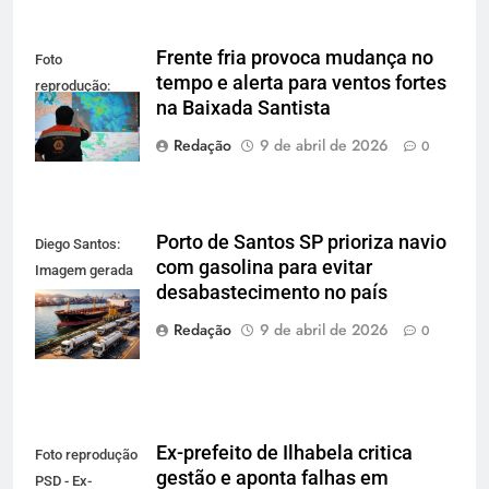
Frente fria provoca mudança no
Foto
tempo e alerta para ventos fortes
reprodução:
na Baixada Santista
Defesa Civil SP
Redação
9 de abril de 2026
0
Porto de Santos SP prioriza navio
Diego Santos:
com gasolina para evitar
Imagem gerada
desabastecimento no país
por IA para
reprodução
Redação
9 de abril de 2026
0
Ex-prefeito de Ilhabela critica
Foto reprodução
gestão e aponta falhas em
PSD - Ex-