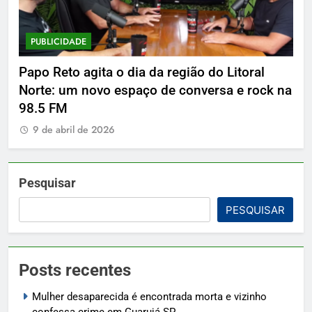
PUBLICIDADE
P
Papo Reto agita o dia da região do Litoral
De
Norte: um novo espaço de conversa e rock na
9
98.5 FM
9 de abril de 2026
Pesquisar
PESQUISAR
Posts recentes
Mulher desaparecida é encontrada morta e vizinho
confessa crime em Guarujá SP