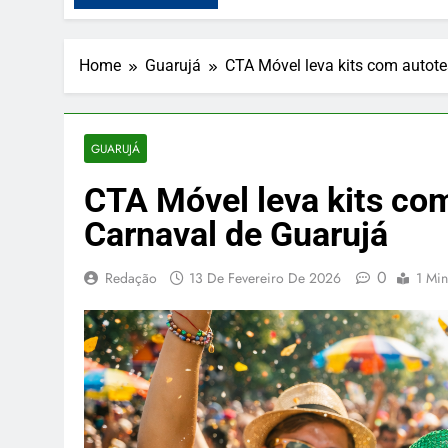
Home
Guarujá
CTA Móvel leva kits com autote
GUARUJÁ
CTA Móvel leva kits com
Carnaval de Guarujá
0
Redação
13 De Fevereiro De 2026
1 Min
PUBLICIDADE
O Pudim Caramelim
gourmet pra deixar