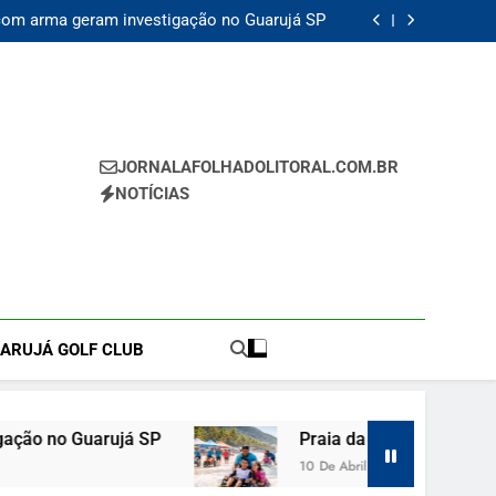
contrada morta e vizinho confessa crime em
Guarujá SP
com arma geram investigação no Guarujá SP
P recebe circuito de surf adaptado e reforça
inclusão social neste sábado
erto e amplia oportunidades para artistas de
Guarujá SP
contrada morta e vizinho confessa crime em
Guarujá SP
com arma geram investigação no Guarujá SP
P recebe circuito de surf adaptado e reforça
inclusão social neste sábado
erto e amplia oportunidades para artistas de
Guarujá SP
JORNALAFOLHADOLITORAL.COM.BR
NOTÍCIAS
UARUJÁ GOLF CLUB
P
Praia da Enseada Guarujá SP recebe circuito
10 De Abril De 2026