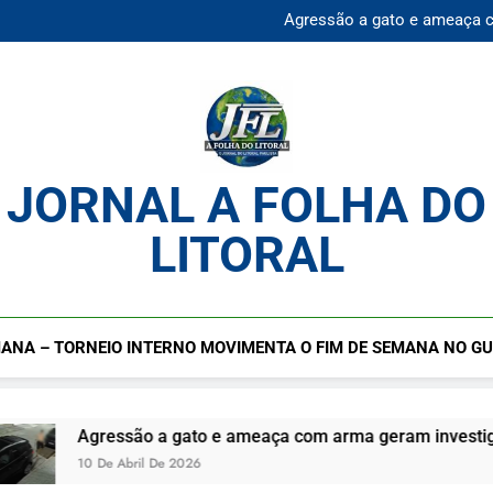
Mulher desaparecida é en
Agressão a gato e ameaça 
Praia da Enseada Guarujá S
Cadastro cultural segue ab
Mulher desaparecida é en
Agressão a gato e ameaça 
Praia da Enseada Guarujá S
Cadastro cultural segue ab
JORNAL A FOLHA DO
LITORAL
ANA – TORNEIO INTERNO MOVIMENTA O FIM DE SEMANA NO G
a gato e ameaça com arma geram investigação no Guarujá S
De 2026