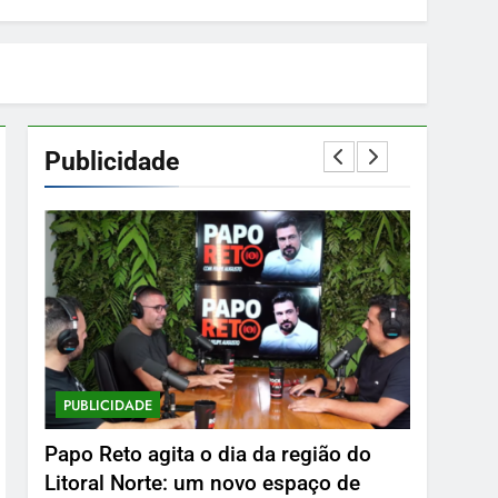
Publicidade
PUBLICIDADE
PUBLICID
Papo Reto agita o dia da região do
Delphin 
Litoral Norte: um novo espaço de
7 De Abri