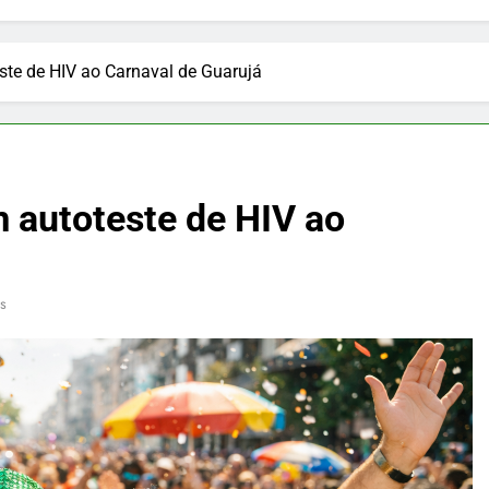
ste de HIV ao Carnaval de Guarujá
 autoteste de HIV ao
s
PUBLICIDADE
 faz pudim
Nutrição e Movimento: cuidado
 seu almoço,
infantil