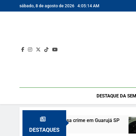
Skip
sábado, 8 de agosto de 2026
4:05:16 AM
to
content
DESTAQUE DA SEM
inho confessa crime em Guarujá SP
Agressão 
10 De Abril 
DESTAQUES