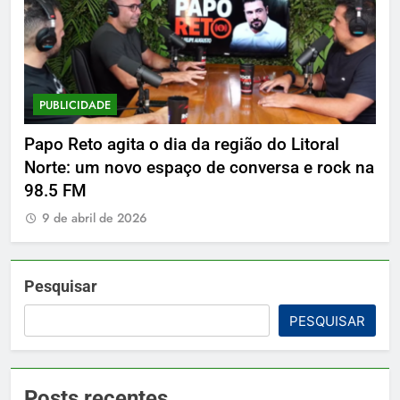
PUBLICIDADE
P
Papo Reto agita o dia da região do Litoral
De
Norte: um novo espaço de conversa e rock na
9
98.5 FM
9 de abril de 2026
Pesquisar
PESQUISAR
Posts recentes