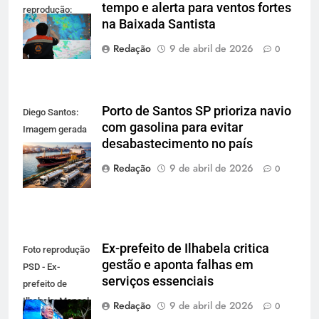
tempo e alerta para ventos fortes
reprodução:
na Baixada Santista
Defesa Civil SP
Redação
9 de abril de 2026
0
Porto de Santos SP prioriza navio
Diego Santos:
com gasolina para evitar
Imagem gerada
desabastecimento no país
por IA para
reprodução
Redação
9 de abril de 2026
0
Ex-prefeito de Ilhabela critica
Foto reprodução
gestão e aponta falhas em
PSD - Ex-
serviços essenciais
prefeito de
Ilhabela: Manoel
Redação
9 de abril de 2026
0
Marcos de