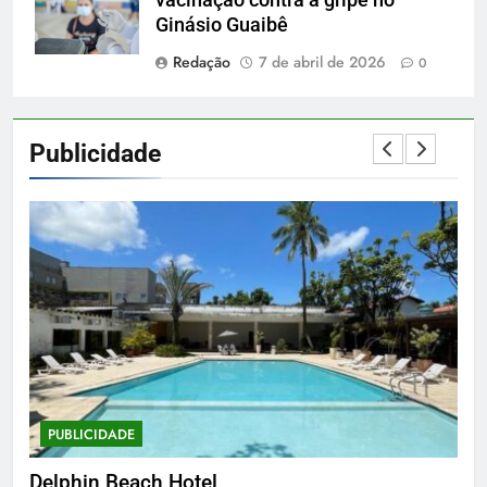
vacinação contra a gripe no
Ginásio Guaibê
Redação
7 de abril de 2026
0
Publicidade
PUBLICIDADE
P
Delphin Beach Hotel
Gua