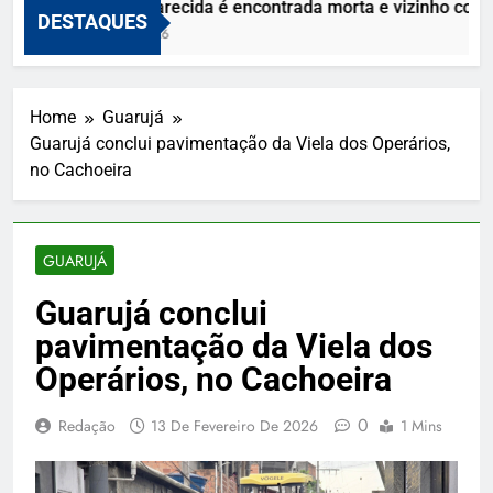
Mulher desaparecida é encontrada morta e vizinho confe
DESTAQUES
10 De Abril De 2026
Home
Guarujá
Guarujá conclui pavimentação da Viela dos Operários,
no Cachoeira
GUARUJÁ
Guarujá conclui
pavimentação da Viela dos
Operários, no Cachoeira
0
Redação
13 De Fevereiro De 2026
1 Mins