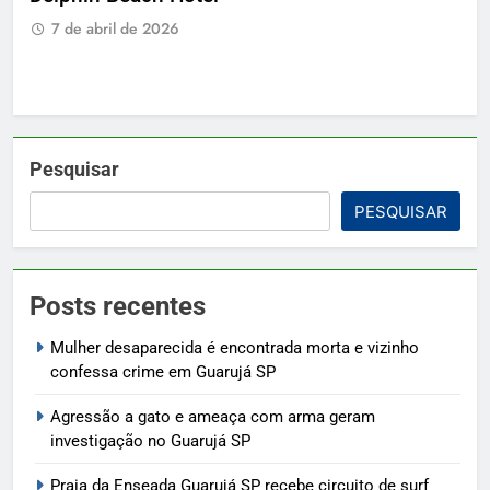
 na
7 de abril de 2026
7
Pesquisar
PESQUISAR
Posts recentes
Mulher desaparecida é encontrada morta e vizinho
confessa crime em Guarujá SP
Agressão a gato e ameaça com arma geram
investigação no Guarujá SP
Praia da Enseada Guarujá SP recebe circuito de surf