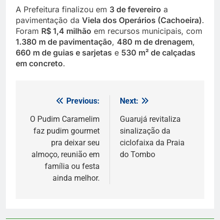
A Prefeitura finalizou em
3 de fevereiro
a
pavimentação da
Viela dos Operários (Cachoeira)
.
Foram
R$ 1,4 milhão
em recursos municipais, com
1.380 m de pavimentação
,
480 m de drenagem
,
660 m de guias e sarjetas
e
530 m² de calçadas
em concreto
.
Previous:
Next:
Navegação
de
O Pudim Caramelim
Guarujá revitaliza
faz pudim gourmet
sinalização da
Post
pra deixar seu
ciclofaixa da Praia
almoço, reunião em
do Tombo
família ou festa
ainda melhor.