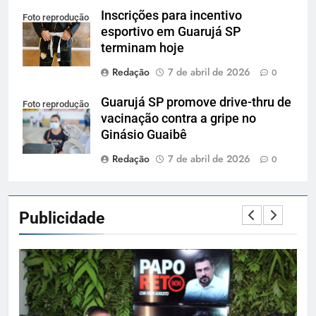
Inscrições para incentivo
Foto reprodução
esportivo em Guarujá SP
terminam hoje
Redação
7 de abril de 2026
0
Guarujá SP promove drive-thru de
Foto reprodução
vacinação contra a gripe no
Ginásio Guaibê
Redação
7 de abril de 2026
0
Publicidade