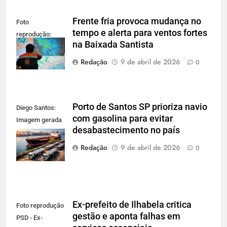
Frente fria provoca mudança no
Foto
tempo e alerta para ventos fortes
reprodução:
na Baixada Santista
Defesa Civil SP
Redação
9 de abril de 2026
0
Porto de Santos SP prioriza navio
Diego Santos:
com gasolina para evitar
Imagem gerada
desabastecimento no país
por IA para
reprodução
Redação
9 de abril de 2026
0
Ex-prefeito de Ilhabela critica
Foto reprodução
gestão e aponta falhas em
PSD - Ex-