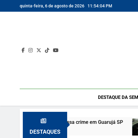
Skip
quinta-feira, 6 de agosto de 2026
11:54:05 PM
to
content
DESTAQUE DA SEM
orta e vizinho confessa crime em Guarujá SP
DESTAQUES