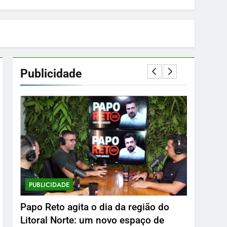
Publicidade
PUBLICIDADE
PUBLICID
Papo Reto agita o dia da região do
Delphin 
Litoral Norte: um novo espaço de
9 De Abri