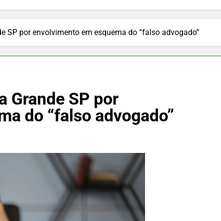
e SP por envolvimento em esquema do “falso advogado”
a Grande SP por
ma do “falso advogado”
PUBLICIDADE
 faz pudim
Nutrição e Movimento: cuidado
 seu almoço,
infantil