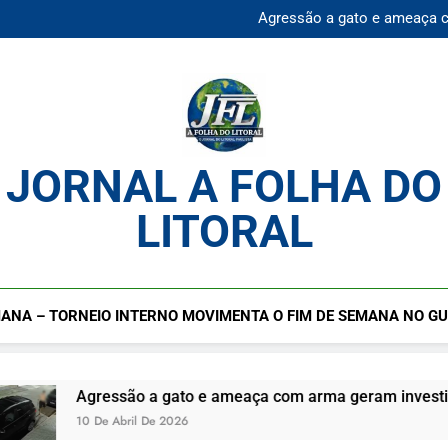
Mulher desaparecida é en
Agressão a gato e ameaça 
Praia da Enseada Guarujá S
Cadastro cultural segue ab
Mulher desaparecida é en
Agressão a gato e ameaça 
Praia da Enseada Guarujá S
Cadastro cultural segue ab
JORNAL A FOLHA DO
LITORAL
ANA – TORNEIO INTERNO MOVIMENTA O FIM DE SEMANA NO G
Agressão a gato e ameaça com arma geram investigação no 
10 De Abril De 2026