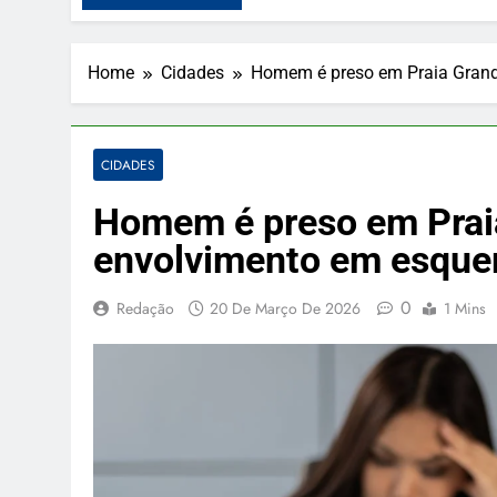
Home
Cidades
Homem é preso em Praia Grand
CIDADES
Homem é preso em Prai
envolvimento em esque
0
Redação
20 De Março De 2026
1 Mins
PUBLICIDADE
O Pudim Caramelim
gourmet pra deixar