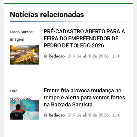
Notícias relacionadas
PRÉ-CADASTRO ABERTO PARA A
Diego Santos:
FEIRA DO EMPREENDEDOR DE
Imagem
PEDRO DE TOLEDO 2026
reprodução
gerada por IA
Redação
9 de abril de 2026
0
Frente fria provoca mudança no
Foto
tempo e alerta para ventos fortes
reprodução:
na Baixada Santista
Defesa Civil SP
Redação
9 de abril de 2026
0