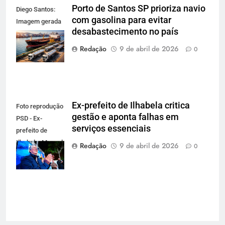
Porto de Santos SP prioriza navio
Diego Santos:
com gasolina para evitar
Imagem gerada
desabastecimento no país
por IA para
reprodução
Redação
9 de abril de 2026
0
Ex-prefeito de Ilhabela critica
Foto reprodução
gestão e aponta falhas em
PSD - Ex-
serviços essenciais
prefeito de
Ilhabela: Manoel
Redação
9 de abril de 2026
0
Marcos de
Jesus Ferreira