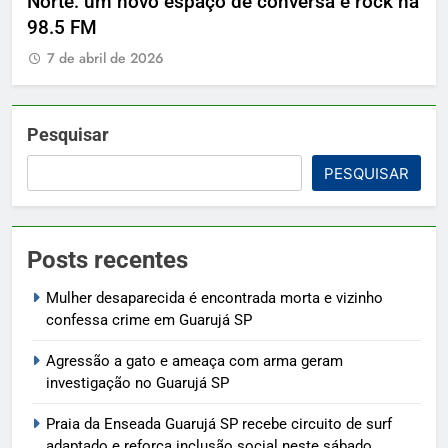
Norte: um novo espaço de conversa e rock na
7
98.5 FM
7 de abril de 2026
Pesquisar
PESQUISAR
Posts recentes
Mulher desaparecida é encontrada morta e vizinho
confessa crime em Guarujá SP
Agressão a gato e ameaça com arma geram
investigação no Guarujá SP
Praia da Enseada Guarujá SP recebe circuito de surf
adaptado e reforça inclusão social neste sábado