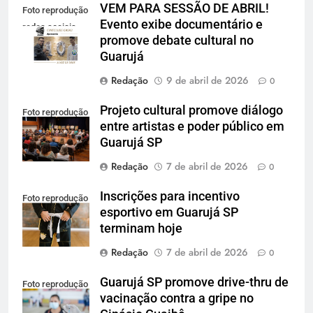
VEM PARA SESSÃO DE ABRIL!
Foto reprodução
Evento exibe documentário e
redes sociais
promove debate cultural no
Guarujá
Redação
9 de abril de 2026
0
Projeto cultural promove diálogo
Foto reprodução
entre artistas e poder público em
Guarujá SP
Redação
7 de abril de 2026
0
Inscrições para incentivo
Foto reprodução
esportivo em Guarujá SP
terminam hoje
Redação
7 de abril de 2026
0
Guarujá SP promove drive-thru de
Foto reprodução
vacinação contra a gripe no