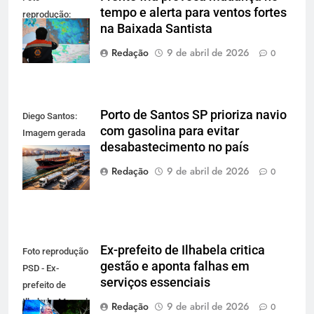
tempo e alerta para ventos fortes
reprodução:
na Baixada Santista
Defesa Civil SP
Redação
9 de abril de 2026
0
Porto de Santos SP prioriza navio
Diego Santos:
com gasolina para evitar
Imagem gerada
desabastecimento no país
por IA para
reprodução
Redação
9 de abril de 2026
0
Ex-prefeito de Ilhabela critica
Foto reprodução
gestão e aponta falhas em
PSD - Ex-
serviços essenciais
prefeito de
Ilhabela: Manoel
Redação
9 de abril de 2026
0