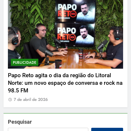
PUBLICIDADE
P
Papo Reto agita o dia da região do Litoral
De
Norte: um novo espaço de conversa e rock na
7
98.5 FM
7 de abril de 2026
Pesquisar