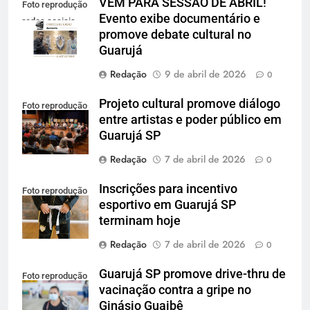
VEM PARA SESSÃO DE ABRIL!
Foto reprodução
Evento exibe documentário e
redes sociais
promove debate cultural no
Guarujá
Redação
9 de abril de 2026
0
Projeto cultural promove diálogo
Foto reprodução
entre artistas e poder público em
Guarujá SP
Redação
7 de abril de 2026
0
Inscrições para incentivo
Foto reprodução
esportivo em Guarujá SP
terminam hoje
Redação
7 de abril de 2026
0
Guarujá SP promove drive-thru de
Foto reprodução
vacinação contra a gripe no
Ginásio Guaibê