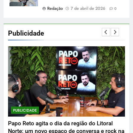
Redação
7 de abril de 2026
0
Publicidade
PUBLICIDADE
P
Papo Reto agita o dia da região do Litoral
De
Norte: um novo espaço de conversa e rock na
7