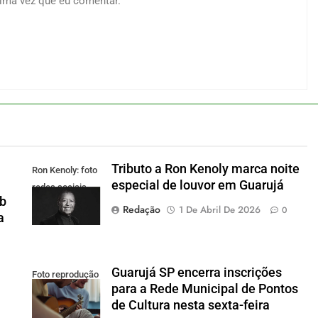
ima vez que eu comentar.
Tributo a Ron Kenoly marca noite
Ron Kenoly: foto
especial de louvor em Guarujá
redes sociais
ob
Redação
1 De Abril De 2026
0
a
Guarujá SP encerra inscrições
Foto reprodução
para a Rede Municipal de Pontos
de Cultura nesta sexta-feira