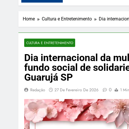
Home
Cultura e Entretenimento
Dia internacio
CULTURA E ENTRETENIMENTO
Dia internacional da mu
fundo social de solida
Guarujá SP
0
Redação
27 De Fevereiro De 2026
1 Mi
ICIDADE
PUBLICIDADE
im Caramelim faz pudim
Nutrição e Movimen
et pra deixar seu almoço,
infantil