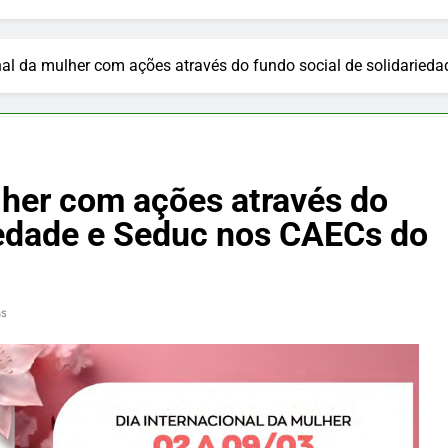
nal da mulher com ações através do fundo social de solidarie
lher com ações através do
riedade e Seduc nos CAECs do
ns
PUBLICIDADE
to: cuidado
Papo Reto agita o dia da região d
Litoral Norte: um novo espaço de