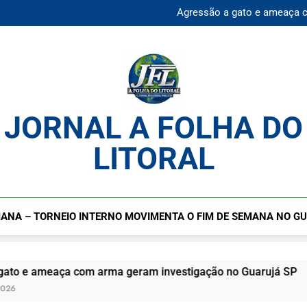
Agressão a gato e ameaça 
Praia da Enseada Guarujá S
Cadastro cultural segue ab
Mulher desaparecida é en
Agressão a gato e ameaça 
Praia da Enseada Guarujá S
Cadastro cultural segue ab
JORNAL A FOLHA DO
LITORAL
ANA – TORNEIO INTERNO MOVIMENTA O FIM DE SEMANA NO G
ça com arma geram investigação no Guarujá SP