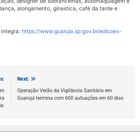
tação, designer de sobrancelhas, automaquiagem e
 dança, alongamento, ginastica, café da tarde e
 integra:
https://www.guaruja.sp.gov.br/edicoes-
s:
Next:
em
Operação Verão da Vigilância Sanitária em
ra
Guarujá termina com 600 autuações em 60 dias
e: