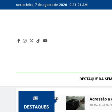
Skip
sexta-feira, 7 de agosto de 2026
9:31:22 AM
to
content
DESTAQUE DA SEM
 crime em Guarujá SP
Agressão a gato e amea
10 De Abril De 2026
DESTAQUES