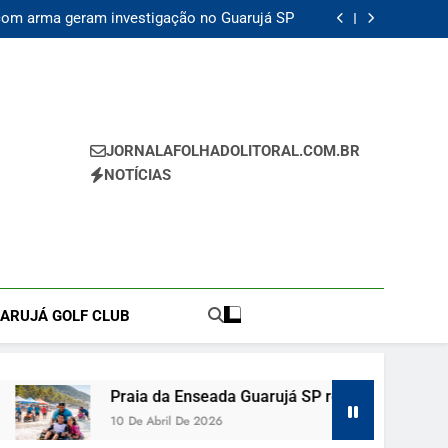
com arma geram investigação no Guarujá SP
P recebe circuito de surf adaptado e reforça
inclusão social neste sábado
erto e amplia oportunidades para artistas de
Guarujá SP
contrada morta e vizinho confessa crime em
Guarujá SP
com arma geram investigação no Guarujá SP
P recebe circuito de surf adaptado e reforça
inclusão social neste sábado
erto e amplia oportunidades para artistas de
Guarujá SP
JORNALAFOLHADOLITORAL.COM.BR
NOTÍCIAS
UARUJÁ GOLF CLUB
Praia da Enseada Guarujá SP recebe circuito de surf adapt
10 De Abril De 2026