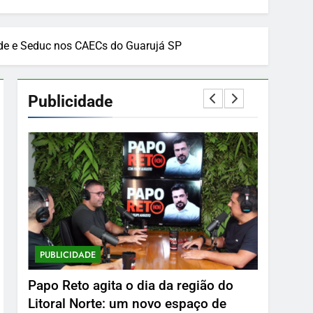
dade e Seduc nos CAECs do Guarujá SP
Publicidade
PUBLICIDADE
PUBLICID
o
Delphin Beach Hotel
Guarujá 
27 De Março De 2026
27 De Ma