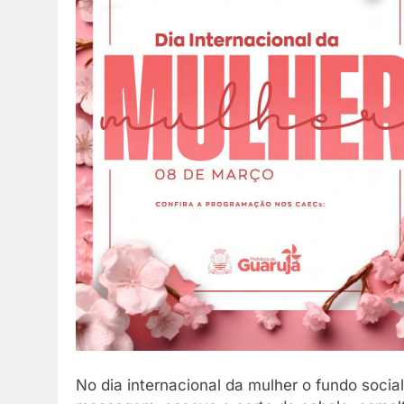
ão em família ou festa ainda
27 De Março De 2026
r.
e Março De 2026
No dia internacional da mulher o fundo social