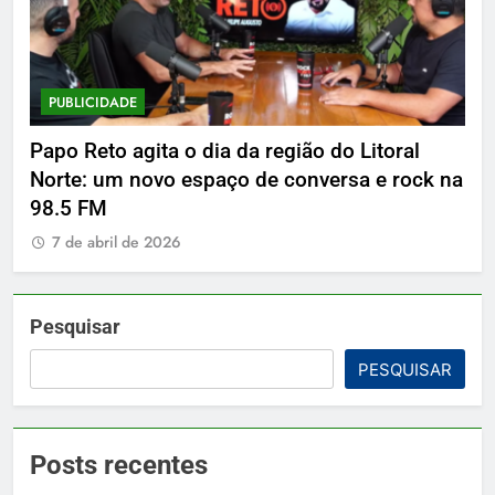
PUBLICIDADE
P
Papo Reto agita o dia da região do Litoral
De
Norte: um novo espaço de conversa e rock na
7
98.5 FM
7 de abril de 2026
Pesquisar
PESQUISAR
Posts recentes