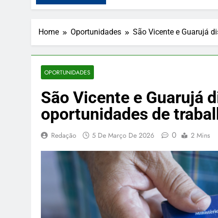
Home
Oportunidades
São Vicente e Guarujá d
OPORTUNIDADES
São Vicente e Guarujá 
oportunidades de traba
0
Redação
5 De Março De 2026
2 Mins
PUBLICIDADE
O Pudim Caramelim
gourmet pra deixar