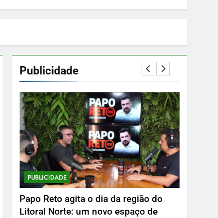
Publicidade
PUBLICIDADE
PUBLICID
Papo Reto agita o dia da região do
Delphin 
Litoral Norte: um novo espaço de
26 De Ma