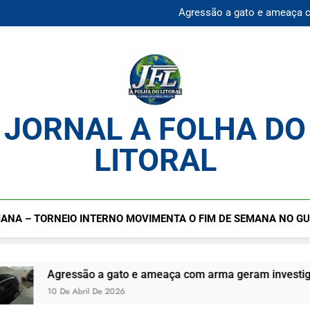
Mulher desaparecida é en
Agressão a gato e ameaça 
Praia da Enseada Guarujá S
Cadastro cultural segue ab
Mulher desaparecida é en
Agressão a gato e ameaça 
Praia da Enseada Guarujá S
Cadastro cultural segue ab
JORNAL A FOLHA DO
LITORAL
ANA – TORNEIO INTERNO MOVIMENTA O FIM DE SEMANA NO G
ressão a gato e ameaça com arma geram investigação no Gu
De Abril De 2026