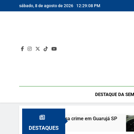
Skip
sábado, 8 de agosto de 2026
12:29:09 PM
to
content
DESTAQUE DA SEM
a e vizinho confessa crime em Guarujá SP
Ag
10 
DESTAQUES