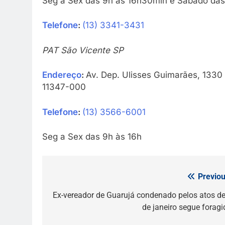
Seg à Sex das 9h às 16h30min e Sábado das
Telefone
:
(13) 3341-3431
PAT São Vicente SP
Endereço
:
Av. Dep. Ulisses Guimarães, 1330 
11347-000
Telefone
:
(13) 3566-6001
Seg a Sex das 9h às 16h
Previou
Navegação
de
Ex-vereador de Guarujá condenado pelos atos de
de janeiro segue foragi
Post