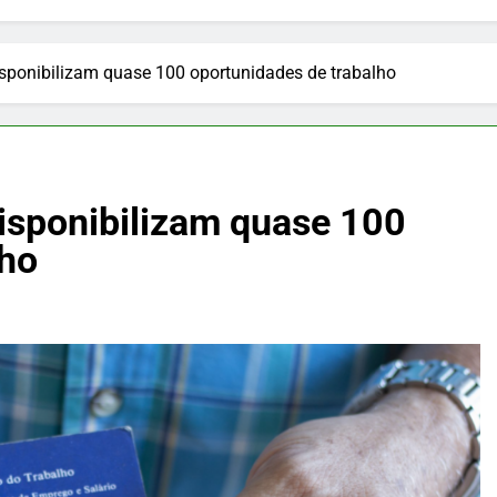
isponibilizam quase 100 oportunidades de trabalho
disponibilizam quase 100
lho
PUBLICIDADE
 faz pudim
Nutrição e Movimento: cuidado
 seu almoço,
infantil