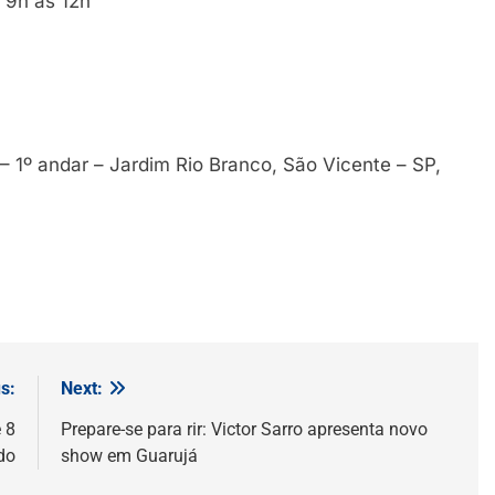
 9h às 12h
– 1º andar – Jardim Rio Branco, São Vicente – SP,
s:
Next:
 8
Prepare-se para rir: Victor Sarro apresenta novo
do
show em Guarujá