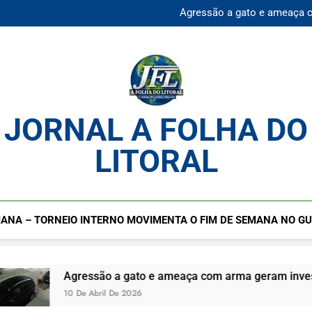
Mulher desaparecida é en
Agressão a gato e ameaça 
Praia da Enseada Guarujá S
Cadastro cultural segue ab
Mulher desaparecida é en
Agressão a gato e ameaça 
Praia da Enseada Guarujá S
Cadastro cultural segue ab
JORNAL A FOLHA DO
LITORAL
ANA – TORNEIO INTERNO MOVIMENTA O FIM DE SEMANA NO G
Agressão a gato e ameaça com arma geram investigação no 
10 De Abril De 2026