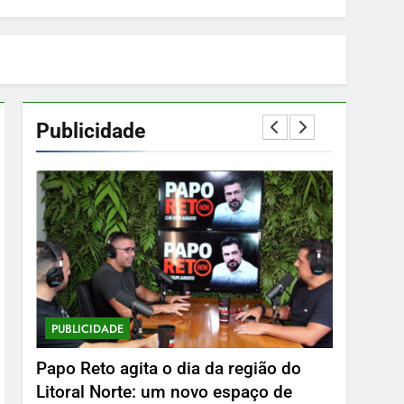
Publicidade
PUBLICIDADE
PUBLICID
Papo Reto agita o dia da região do
Delphin 
Litoral Norte: um novo espaço de
9 De Mar