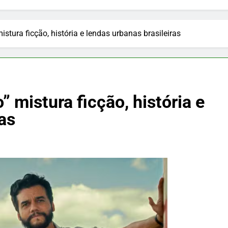
istura ficção, história e lendas urbanas brasileiras
 mistura ficção, história e
as
PUBLICIDADE
 faz pudim
Nutrição e Movimento: cuidado
 seu almoço,
infantil