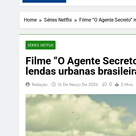
Home
Séries Netflix
Filme “O Agente Secreto” m
SÉRIES NETFLIX
Filme “O Agente Secreto”
lendas urbanas brasileir
0
Redação
16 De Março De 2026
2 Mins
PUBLICIDADE
O Pudim Caramelim
gourmet pra deixar