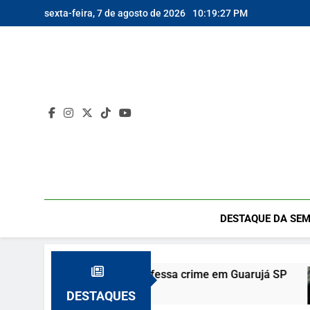
Skip
sexta-feira, 7 de agosto de 2026
10:19:28 PM
to
content
DESTAQUE DA SEM
orta e vizinho confessa crime em Guarujá SP
DESTAQUES