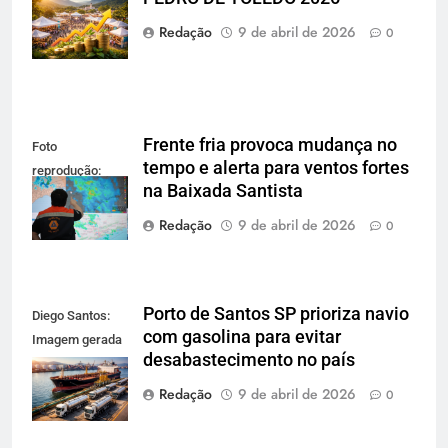
reprodução
gerada por IA
Redação
9 de abril de 2026
0
Frente fria provoca mudança no
Foto
tempo e alerta para ventos fortes
reprodução:
na Baixada Santista
Defesa Civil SP
Redação
9 de abril de 2026
0
Porto de Santos SP prioriza navio
Diego Santos:
com gasolina para evitar
Imagem gerada
desabastecimento no país
por IA para
reprodução
Redação
9 de abril de 2026
0