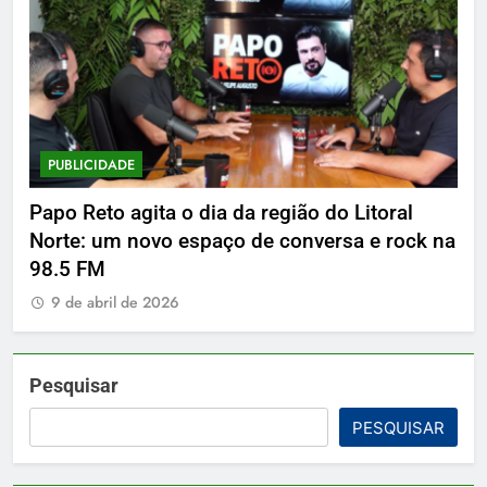
PUBLICIDADE
P
Papo Reto agita o dia da região do Litoral
De
Norte: um novo espaço de conversa e rock na
9
98.5 FM
9 de abril de 2026
Pesquisar
PESQUISAR