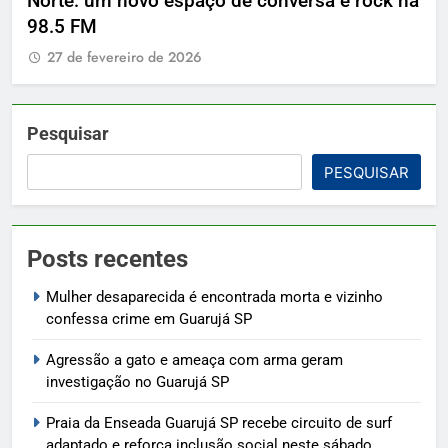
Norte: um novo espaço de conversa e rock na
2
98.5 FM
27 de fevereiro de 2026
Pesquisar
PESQUISAR
Posts recentes
Mulher desaparecida é encontrada morta e vizinho
confessa crime em Guarujá SP
Agressão a gato e ameaça com arma geram
investigação no Guarujá SP
Praia da Enseada Guarujá SP recebe circuito de surf
adaptado e reforça inclusão social neste sábado