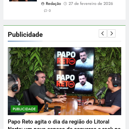
Redação
27 de fevereiro de 2026
0
Publicidade
PUBLICIDADE
P
Papo Reto agita o dia da região do Litoral
De