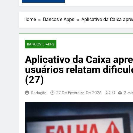
Home
Bancos e Apps
Aplicativo da Caixa apre
BANCOS E APPS
Aplicativo da Caixa apre
usuários relatam dificu
(27)
0
Redação
27 De Fevereiro De 2026
2 Mi
PUBLICIDADE
O Pudim Caramelim
gourmet pra deixar