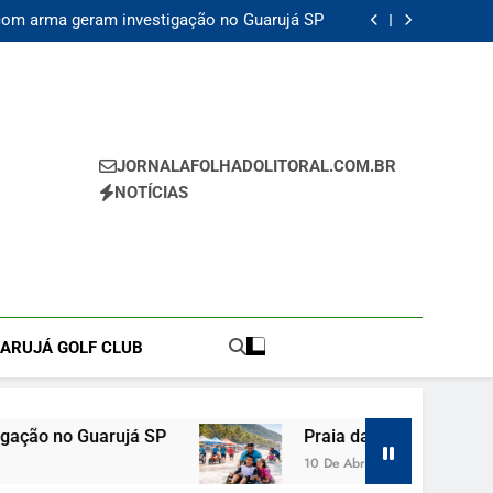
contrada morta e vizinho confessa crime em
Guarujá SP
com arma geram investigação no Guarujá SP
P recebe circuito de surf adaptado e reforça
inclusão social neste sábado
erto e amplia oportunidades para artistas de
Guarujá SP
contrada morta e vizinho confessa crime em
Guarujá SP
com arma geram investigação no Guarujá SP
P recebe circuito de surf adaptado e reforça
inclusão social neste sábado
erto e amplia oportunidades para artistas de
Guarujá SP
JORNALAFOLHADOLITORAL.COM.BR
NOTÍCIAS
UARUJÁ GOLF CLUB
ujá SP
Praia da Enseada Guarujá SP recebe cir
10 De Abril De 2026