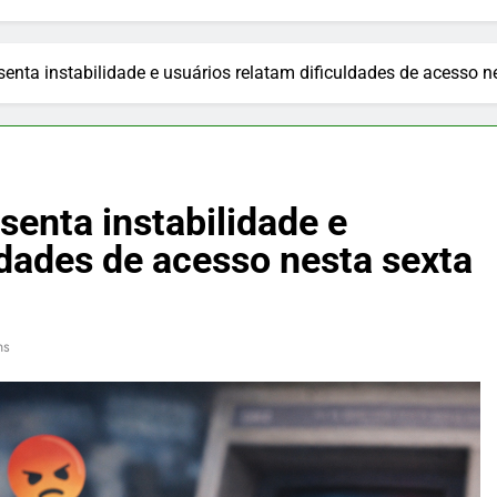
senta instabilidade e usuários relatam dificuldades de acesso n
senta instabilidade e
ldades de acesso nesta sexta
ns
PUBLICIDADE
 faz pudim
Nutrição e Movimento: cuidado
 seu almoço,
infantil