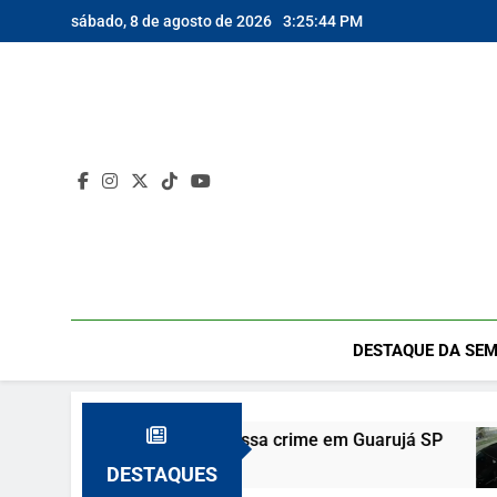
Skip
sábado, 8 de agosto de 2026
3:25:45 PM
to
content
DESTAQUE DA SEM
e vizinho confessa crime em Guarujá SP
Agre
10 De
DESTAQUES