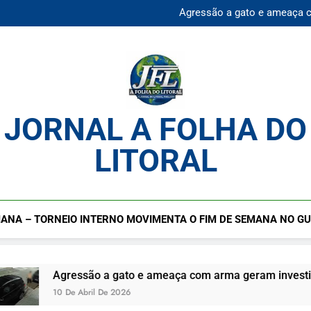
Mulher desaparecida é en
Agressão a gato e ameaça 
Praia da Enseada Guarujá S
Cadastro cultural segue ab
Mulher desaparecida é en
Agressão a gato e ameaça 
Praia da Enseada Guarujá S
Cadastro cultural segue ab
JORNAL A FOLHA DO
LITORAL
ANA – TORNEIO INTERNO MOVIMENTA O FIM DE SEMANA NO G
ssão a gato e ameaça com arma geram investigação no Guar
 Abril De 2026