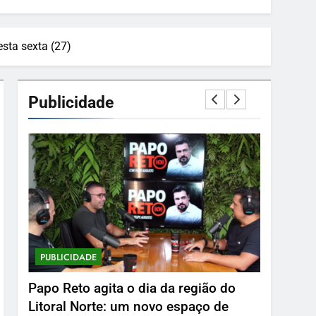
esta sexta (27)
Publicidade
PUBLICIDADE
PUBLICID
Papo Reto agita o dia da região do
Delphin 
Litoral Norte: um novo espaço de
10 De Ma